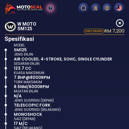
W MOTO
SM125
RM 7,200
HARGA PINJAMAN
Spesifikasi
MODEL
SM125
JENIS ENJIN
AIR COOLED, 4-STROKE, SOHC, SINGLE CYLINDER
SESARAN ENJIN
123.7 CC
KUASA MAKSIMUM
7.8HP@8000RPM
TORK MAKSIMUM
8.5NM/6000RPM
MUATAN ENJIN
N/A
JENIS SUSPENSI (DEPAN)
TELESCOPIC FORK
JENIS SUSPENSI (BELAKANG)
MONOSHOCK
SAIZ (DEPAN)
17 M/C
SAIZ (BELAKANG)