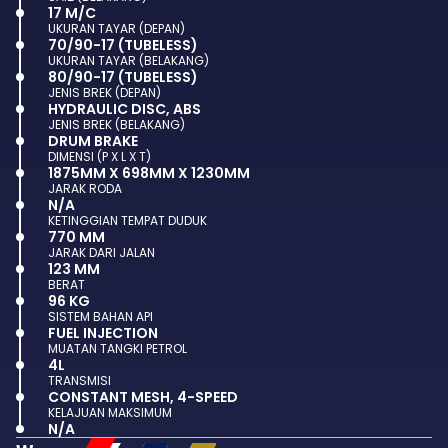
17 M/C
UKURAN TAYAR (DEPAN)
70/90-17 (TUBELESS)
UKURAN TAYAR (BELAKANG)
80/90-17 (TUBELESS)
JENIS BREK (DEPAN)
HYDRAULIC DISC, ABS
JENIS BREK (BELAKANG)
DRUM BRAKE
DIMENSI (P X L X T)
1875MM X 698MM X 1230MM
JARAK RODA
N/A
KETINGGIAN TEMPAT DUDUK
770 MM
JARAK DARI JALAN
123 MM
BERAT
96 KG
SISTEM BAHAN API
FUEL INJECTION
MUATAN TANGKI PETROL
4L
TRANSMISI
CONSTANT MESH, 4-SPEED
KELAJUAN MAKSIMUM
N/A