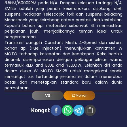
8.5NM/6000RPM pada N/A. Dengan kelajuan tertinggi N/A,
SM125 adalah janji penuh keseronokan, disokong oleh
suspensi hadapan Telescopic fork dan suspensi belakang
Monoshock yang seimbang antara prestasi dan kestabilan.
Kapasiti bahan api motorsikal sebanyak 4L memastikan
perjalanan jauh, menjadikannya teman ideal untuk
pengembaraan.
Transmisi canggih Constant Mesh, 4-Speed dan sistem
bahan api (Fuel Injection) menunjukkan komitmen W
MOTO terhadap ketepatan dan kecekapan. Reka bentuk
dinamik disempurnakan dengan pelbagai pilihan warna
termasuk RED and BLUE and YELLOW. Lelahkan diri anda
dalam dunia W MOTO SM125 untuk mengalami sendiri
semangat tak tertandingi jenama ini dalam menerobos
batas dan menetapkan standard baru dalam dunia
permotoran.
VS
Mohon
Kongsi
: